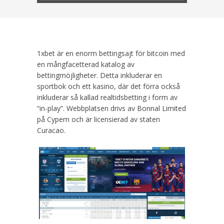
1xbet är en enorm bettingsajt för bitcoin med
en mångfacetterad katalog av
bettingmöjligheter. Detta inkluderar en
sportbok och ett kasino, där det förra också
inkluderar så kallad realtidsbetting i form av
“in-play”. Webbplatsen drivs av Bonnal Limited
på Cypern och är licensierad av staten
Curacao.