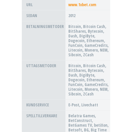
URL
www.1xbet.com
SEDAN
2012
BETALNINGSMETODER
Bitcoin, Bitcoin Cash,
BitShares, Bytecoin,
Dash, DigiByte,
Dogecoin, Ethereum,
FunCoin, GameCredits,
Litecoin, Monero, NEM,
Sibcoin, ZCash
UTTAGSMETODER
Bitcoin, Bitcoin Cash,
BitShares, Bytecoin,
Dash, DigiByte,
Dogecoin, Ethereum,
FunCoin, GameCredits,
Litecoin, Monero, NEM,
Sibcoin, ZCash
KUNDSERVICE
E-Post, Livechatt
SPELLTILLVERKARE
Belatra Games,
BetConstruct,
BetGames TV, betiXon,
Betsoft, BG, Big Time