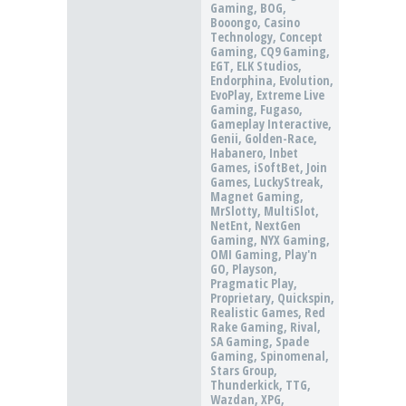
Gaming, BOG,
Booongo, Casino
Technology, Concept
Gaming, CQ9 Gaming,
EGT, ELK Studios,
Endorphina, Evolution,
EvoPlay, Extreme Live
Gaming, Fugaso,
Gameplay Interactive,
Genii, Golden-Race,
Habanero, Inbet
Games, iSoftBet, Join
Games, LuckyStreak,
Magnet Gaming,
MrSlotty, MultiSlot,
NetEnt, NextGen
Gaming, NYX Gaming,
OMI Gaming, Play'n
GO, Playson,
Pragmatic Play,
Proprietary, Quickspin,
Realistic Games, Red
Rake Gaming, Rival,
SA Gaming, Spade
Gaming, Spinomenal,
Stars Group,
Thunderkick, TTG,
Wazdan, XPG,