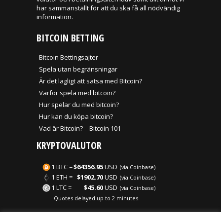
har sammanställt för att du ska få all nödvändig
information.
BITCOIN BETTING
Bitcoin Bettingsajter
Spela utan begränsningar
Är det lagligt att satsa med Bitcoin?
Varför spela med bitcoin?
Hur spelar du med bitcoin?
Hur kan du köpa bitcoin?
Vad är Bitcoin? – Bitcoin 101
KRYPTOVALUTOR
1 BTC =
$64356.95
USD
(via
Coinbase
)
1 ETH =
$1902.70
USD
(via
Coinbase
)
1 LTC =
$45.60
USD
(via
Coinbase
)
Quotes delayed up to 2 minutes.
INFO