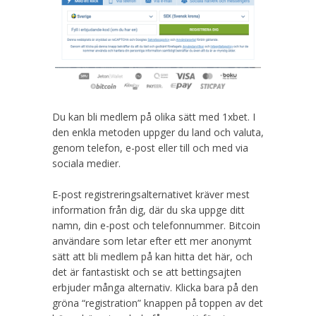
Du kan bli medlem på olika sätt med 1xbet. I
den enkla metoden uppger du land och valuta,
genom telefon, e-post eller till och med via
sociala medier.
E-post registreringsalternativet kräver mest
information från dig, där du ska uppge ditt
namn, din e-post och telefonnummer. Bitcoin
användare som letar efter ett mer anonymt
sätt att bli medlem på kan hitta det här, och
det är fantastiskt och se att bettingsajten
erbjuder många alternativ. Klicka bara på den
gröna “registration” knappen på toppen av det