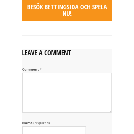
BESÖK BETTINGSIDA OCH SPELA
NU!
LEAVE A COMMENT
Comment
*
Name
(required)