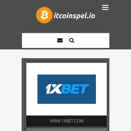
WWW.1XBET.COM