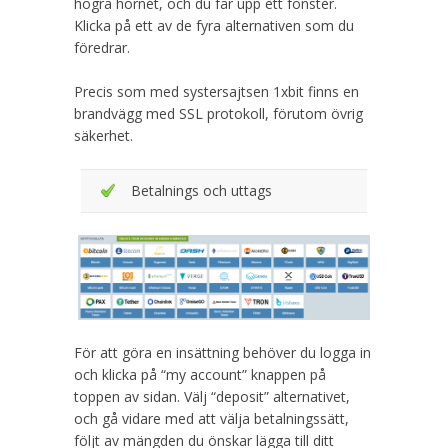
högra hörnet, och du får upp ett fönster.
Klicka på ett av de fyra alternativen som du
föredrar.
Precis som med systersajtsen 1xbit finns en
brandvägg med SSL protokoll, förutom övrig
säkerhet.
Betalnings och uttags
För att göra en insättning behöver du logga in
och klicka på “my account” knappen på
toppen av sidan. Välj “deposit” alternativet,
och gå vidare med att välja betalningssätt,
följt av mängden du önskar lägga till ditt