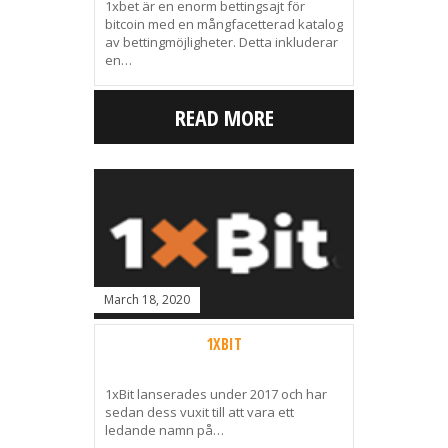
1xbet är en enorm bettingsajt för
bitcoin med en mångfacetterad katalog
av bettingmöjligheter. Detta inkluderar
en…
READ MORE
March 18, 2020
1XBIT
1xBit lanserades under 2017 och har
sedan dess vuxit till att vara ett
ledande namn på…