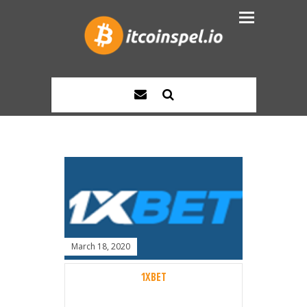
March 18, 2020
1XBET