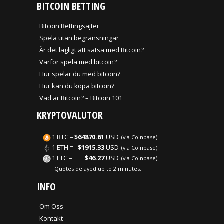
BITCOIN BETTING
Bitcoin Bettingsajter
Spela utan begränsningar
Är det lagligt att satsa med Bitcoin?
Varför spela med bitcoin?
Hur spelar du med bitcoin?
Hur kan du köpa bitcoin?
Vad är Bitcoin? – Bitcoin 101
KRYPTOVALUTOR
1 BTC =
$64870.61
USD
(via
Coinbase
)
1 ETH =
$1915.33
USD
(via
Coinbase
)
1 LTC =
$46.27
USD
(via
Coinbase
)
Quotes delayed up to 2 minutes.
INFO
Om Oss
Kontakt